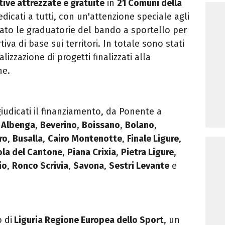
tive attrezzate e gratuite
in
21 Comuni della
dicati a tutti, con un'attenzione speciale agli
ato le graduatorie del bando a sportello per
iva di base sui territori. In totale sono stati
alizzazione di progetti finalizzati alla
he.
iudicati il finanziamento, da Ponente a
:
Albenga
,
Beverino
,
Boissano
,
Bolano
,
ro
,
Busalla
,
Cairo Montenotte
,
Finale Ligure
,
ola del Cantone
,
Piana Crixia
,
Pietra
Ligure
,
io
,
Ronco Scrivia
,
Savona
,
Sestri Levante
e
o di
Liguria Regione Europea dello Sport
, un