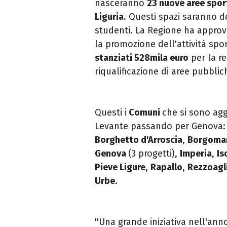
nasceranno
23 nuove aree spor
Liguria
. Questi spazi saranno de
studenti.
La Regione ha approv
la promozione dell'attività sport
stanziati 528mila euro
per la re
riqualificazione di aree pubblic
Questi i
Comuni
che si sono agg
Levante passando per Genova
Borghetto d'Arroscia
,
Borgoma
Genova
(3 progetti),
Imperia
,
Is
Pieve Ligure
,
Rapallo
,
Rezzoagl
Urbe
.
''Una grande iniziativa nell'ann