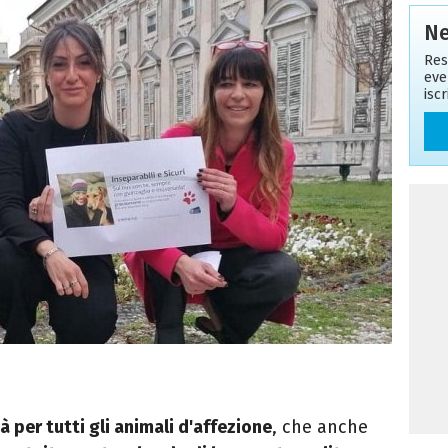
Ne
Res
eve
isc
à per tutti gli animali d'affezione
, che anche