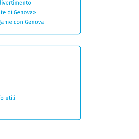
divertimento
rite di Genova»
legame con Genova
o utili