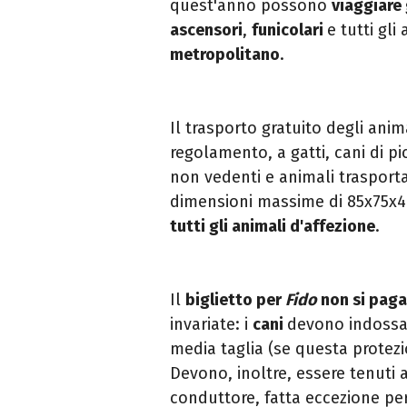
quest'anno possono
viaggiare
ascensori
,
funicolari
e tutti gli
metropolitano
.
Il trasporto gratuito degli anim
regolamento, a gatti, cani di p
non vedenti e animali trasporta
dimensioni massime di 85x75x
tutti gli animali d'affezione
.
Il
biglietto per
Fido
non si paga
invariate: i
cani
devono indossar
media taglia (se questa protezio
Devono, inoltre, essere tenuti al
conduttore, fatta eccezione per