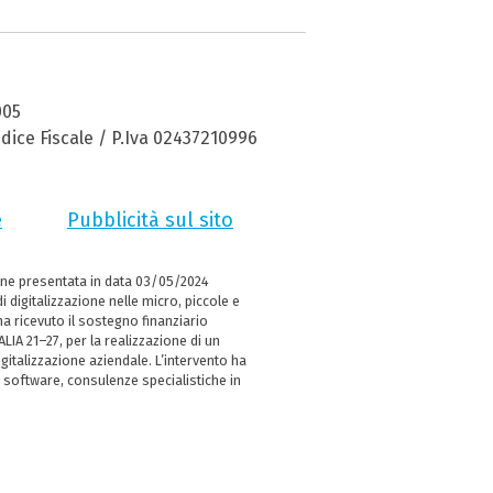
005
dice Fiscale / P.Iva 02437210996
e
Pubblicità sul sito
ne presentata in data 03/05/2024
i digitalizzazione nelle micro, piccole e
 ricevuto il sostegno finanziario
LIA 21–27, per la realizzazione di un
italizzazione aziendale. L’intervento ha
 software, consulenze specialistiche in
e