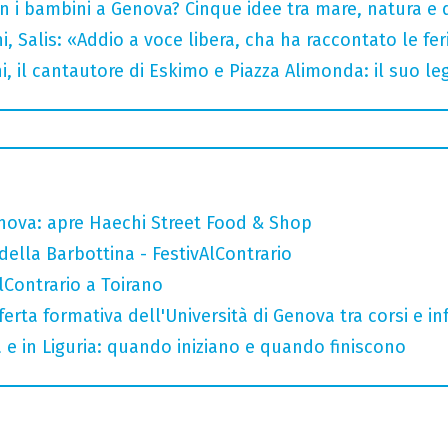
n i bambini a Genova? Cinque idee tra mare, natura e 
i, Salis: «Addio a voce libera, cha ha raccontato le fe
i, il cantautore di Eskimo e Piazza Alimonda: il suo 
nova: apre Haechi Street Food & Shop
della Barbottina - FestivAlContrario
AlContrario a Toirano
ferta formativa dell'Università di Genova tra corsi e inf
a e in Liguria: quando iniziano e quando finiscono