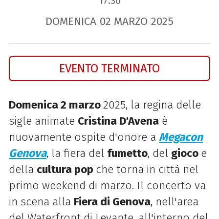
17.30
DOMENICA
02
MARZO
2025
EVENTO TERMINATO
Domenica 2 marzo
2025, la regina delle
sigle animate
Cristina D'Avena
è
nuovamente ospite d'onore a
Megacon
Genov
a
,
la
fiera del
fumetto
,
del
gioco
e
della
cultura pop
che torna in città nel
primo weekend di marzo
. Il concerto va
in scena alla
Fiera di Genova
, nell'area
del Waterfront di Levante, all'interno del