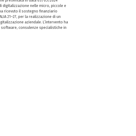
ne presentata in data 03/05/2024
i digitalizzazione nelle micro, piccole e
 ricevuto il sostegno finanziario
LIA 21–27, per la realizzazione di un
italizzazione aziendale. L’intervento ha
 software, consulenze specialistiche in
e