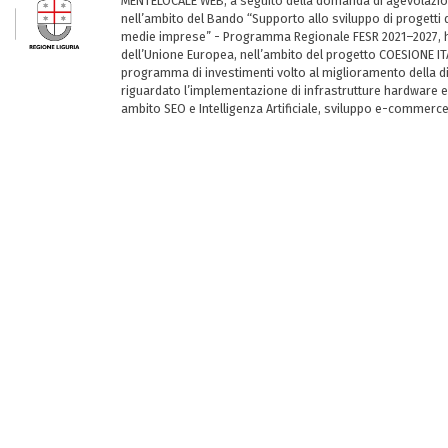
MENTELOCALE WEB, a seguito della domanda di agevolazio
nell’ambito del Bando “Supporto allo sviluppo di progetti d
medie imprese” - Programma Regionale FESR 2021–2027, ha
dell’Unione Europea, nell’ambito del progetto COESIONE ITA
programma di investimenti volto al miglioramento della dig
riguardato l’implementazione di infrastrutture hardware e
ambito SEO e Intelligenza Artificiale, sviluppo e-commerc