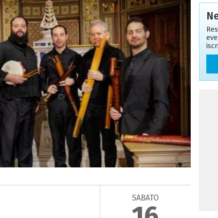
Ne
Res
eve
isc
SABATO
16