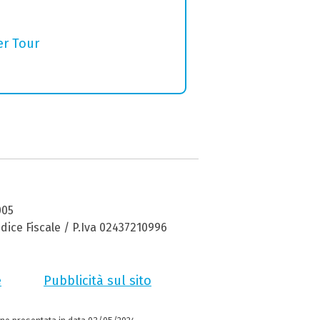
er Tour
005
dice Fiscale / P.Iva 02437210996
e
Pubblicità sul sito