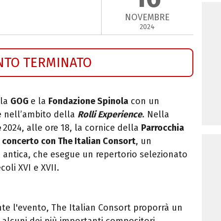
NOVEMBRE
2024
NTO TERMINATO
la
GOG
e la
Fondazione Spinola
con un
nell’ambito della
Rolli Experience
.
Nella
e
2024, alle ore 18, la cornice della
Parrocchia
concerto
con The Italian Consort
, un
antica, che esegue un repertorio selezionato
coli XVI e XVII.
te l'evento, The Italian Consort proporrà un
i alcuni dei più importanti compositori