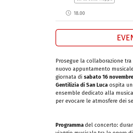
18.00
EVE
Prosegue la
collaborazione tra 
nuovo
appuntamento musicale 
giornata di
s
abato 16 novembr
Gentilizia di San Luca
ospita un
ensemble dedicato alla musica 
per evocare le atmosfere dei se
Programma
del concerto: duran
viaggio musicale tra le opere d