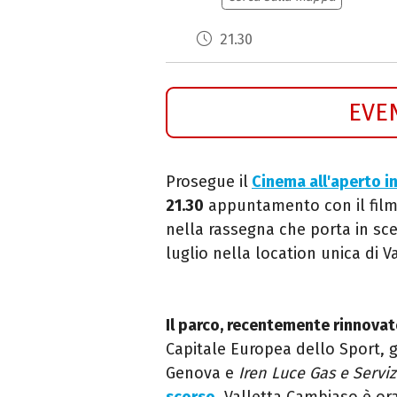
21.30
EVE
Prosegue il
Cinema all'aperto i
21.30
appuntamento con il film 
nella rassegna che porta in sc
luglio nella location unica di 
Il parco, recentemente rinnova
Capitale Europea dello Sport, g
Genova e
Iren Luce Gas e Serviz
scorso
. Valletta Cambiaso è or