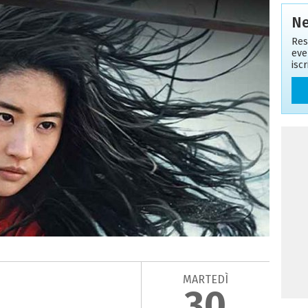
Ne
Res
eve
isc
MARTEDÌ
30