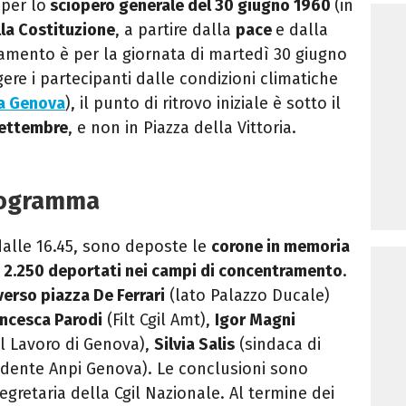
 per lo
sciopero generale del 30 giugno 1960
(in
lla Costituzione
, a partire dalla
pace
e dalla
tamento è per la giornata di martedì 30 giugno
gere i partecipanti dalle condizioni climatiche
 a Genova
), il punto di ritrovo iniziale è sotto il
Settembre
, e non in Piazza della Vittoria.
programma
dalle 16.45, sono deposte le
corone in memoria
ei 2.250 deportati nei campi di concentramento
.
verso piazza De Ferrari
(lato Palazzo Ducale)
ancesca Parodi
(Filt Cgil Amt),
Igor Magni
l Lavoro di Genova),
Silvia Salis
(sindaca di
idente Anpi Genova). Le conclusioni sono
segretaria della Cgil Nazionale. Al termine dei