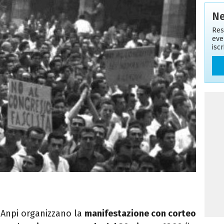
Ne
Res
eve
isc
 Anpi organizzano la
manifestazione con corteo