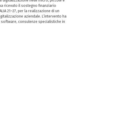
i digitalizzazione nelle micro, piccole e
 ricevuto il sostegno finanziario
LIA 21–27, per la realizzazione di un
italizzazione aziendale. L’intervento ha
 software, consulenze specialistiche in
e