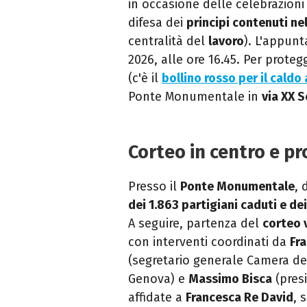
in occasione delle celebrazioni
difesa dei
principi contenuti ne
centralità del
lavoro
). L'appun
2026, alle ore 16.45. Per proteg
(c'è il
bollino rosso per il caldo
Ponte Monumentale in
via XX 
Corteo in centro e 
Presso il
Ponte Monumentale
, 
dei 1.863 partigiani caduti e d
A seguire, partenza del
corteo 
con interventi coordinati da
Fr
(segretario generale Camera de
Genova) e
Massimo Bisca
(pres
affidate a
Francesca Re David
, 