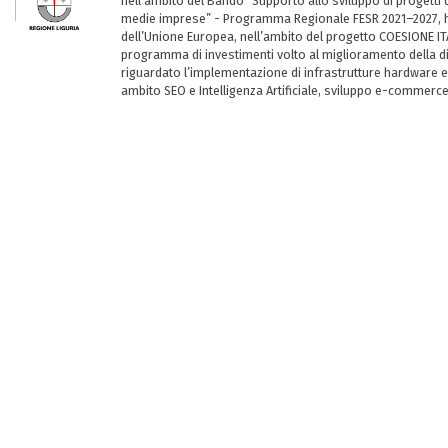
nell’ambito del Bando “Supporto allo sviluppo di progetti d
medie imprese” - Programma Regionale FESR 2021–2027, ha
dell’Unione Europea, nell’ambito del progetto COESIONE ITA
programma di investimenti volto al miglioramento della dig
riguardato l’implementazione di infrastrutture hardware e
ambito SEO e Intelligenza Artificiale, sviluppo e-commerc