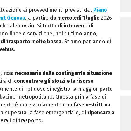
attuazione ai provvedimenti previsti dal
Piano
Amt Genova
, a partire
da mercoledì 1 luglio
2026
he al servizio. Si tratta di
interventi di
o linee e servizi che, nell'ultimo anno,
di trasporto molto bassa
. Stiamo parlando di
vebus
.
i, resa
necessaria dalla contingente situazione
irà di
concentrare gli sforzi e le risorse
tamente di Tpl dove si registra la maggior parte
bacino metropolitano. Questa prima fase di
amento è necessariamente una
fase restrittiva
ta superata la fase emergenziale, di
ripensare a
terali di trasporto.