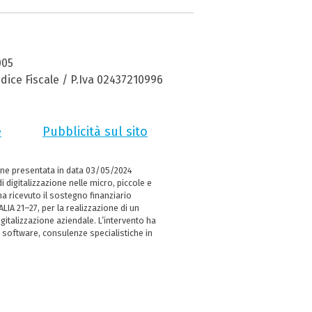
005
dice Fiscale / P.Iva 02437210996
e
Pubblicità sul sito
ne presentata in data 03/05/2024
i digitalizzazione nelle micro, piccole e
 ricevuto il sostegno finanziario
LIA 21–27, per la realizzazione di un
italizzazione aziendale. L’intervento ha
 software, consulenze specialistiche in
e