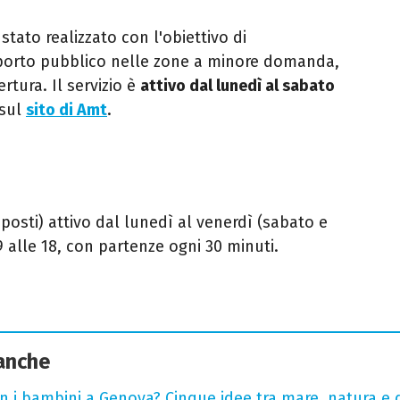
 stato realizzato con l'obiettivo di
rasporto pubblico nelle zone a minore domanda,
rtura. Il servizio è
attivo dal lunedì al sabato
 sul
sito di Amt
.
posti) attivo dal lunedì al venerdì (sabato e
 9 alle 18, con partenze ogni 30 minuti.
 anche
n i bambini a Genova? Cinque idee tra mare, natura e 