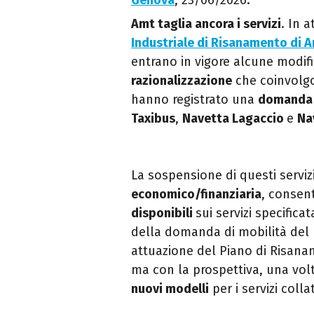
Genova
, 23/06/2026.
Amt taglia ancora i servizi
. In 
Industriale di Risanamento di 
entrano in vigore alcune modific
razionalizzazione
che coinvolgon
hanno registrato una
domanda 
Taxibus
,
Navetta Lagaccio
e
Na
La sospensione di questi serviz
economico/finanziaria
, consent
disponibili
sui servizi specifica
della domanda di mobilità del 
attuazione del Piano di Risan
ma con la prospettiva, una vol
nuovi modelli
per i servizi colla