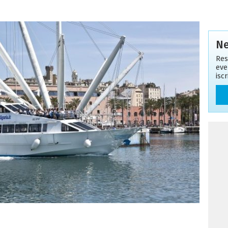
Ne
Res
eve
isc