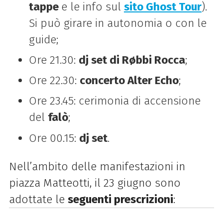
tappe
e le info sul
sito Ghost Tour
).
Si può girare in autonomia o con le
guide;
Ore 21.30:
dj set di Røbbi Rocca
;
Ore 22.30:
concerto Alter Echo
;
Ore 23.45: cerimonia di accensione
del
falò
;
Ore 00.15:
dj set
.
Nell’ambito delle manifestazioni in
piazza Matteotti, il 23 giugno sono
adottate le
seguenti prescrizioni
: