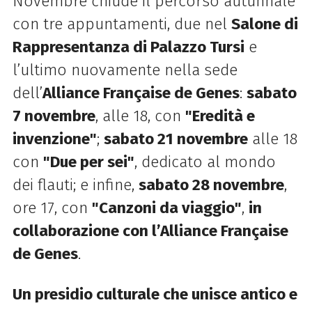
Novembre chiude il percorso autunnale
con tre appuntamenti, due nel
Salone di
Rappresentanza di Palazzo Tursi
e
l’ultimo nuovamente nella sede
dell’
Alliance Française de Genes
:
sabato
7 novembre
, alle 18, con
"Eredità e
invenzione"
;
sabato 21 novembre
alle 18
con
"Due per sei"
, dedicato al mondo
dei flauti; e infine,
sabato 28 novembre
,
ore 17, con
"Canzoni da viaggio"
,
in
collaborazione con l’Alliance Française
de Genes
.
Un presidio culturale che unisce antico e