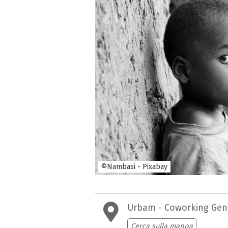
©Nambasi - Pixabay
Urbam - Coworking Ge
Cerca sulla mappa