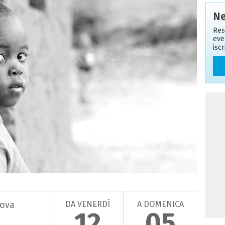
Ne
Res
eve
isc
DA VENERDÌ
A DOMENICA
nova
12
05