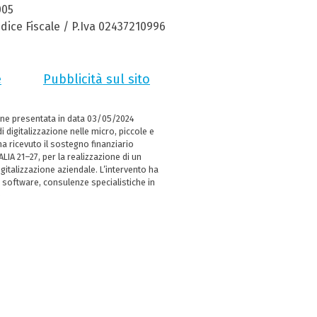
005
dice Fiscale / P.Iva 02437210996
e
Pubblicità sul sito
ne presentata in data 03/05/2024
i digitalizzazione nelle micro, piccole e
 ricevuto il sostegno finanziario
LIA 21–27, per la realizzazione di un
italizzazione aziendale. L’intervento ha
 software, consulenze specialistiche in
e