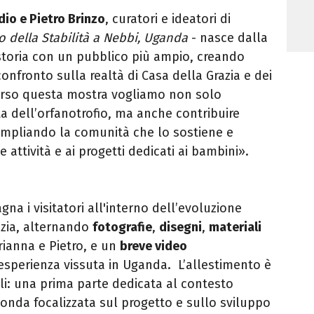
io e Pietro Brinzo
, curatori e ideatori di
io della Stabilità a Nebbi, Uganda
- nasce dalla
storia con un pubblico più ampio, creando
nfronto sulla realtà di Casa della Grazia e dei
verso questa mostra vogliamo non solo
ta dell’orfanotrofio, ma anche contribuire
ampliando la comunità che lo sostiene e
 attività e ai progetti dedicati ai bambini».
a i visitatori all'interno dell’evoluzione
azia, alternando
fotografie
,
disegni
,
materiali
rianna e Pietro, e un
breve video
esperienza vissuta in Uganda. L’allestimento è
ali: una prima parte dedicata al contesto
econda focalizzata sul progetto e sullo sviluppo