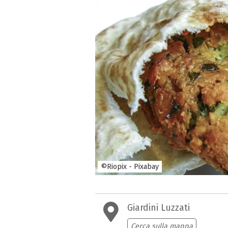
©Riopix - Pixabay
Giardini Luzzati
Cerca sulla mappa