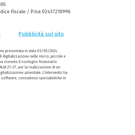
005
dice Fiscale / P.Iva 02437210996
e
Pubblicità sul sito
ne presentata in data 03/05/2024
i digitalizzazione nelle micro, piccole e
 ricevuto il sostegno finanziario
LIA 21–27, per la realizzazione di un
italizzazione aziendale. L’intervento ha
 software, consulenze specialistiche in
e