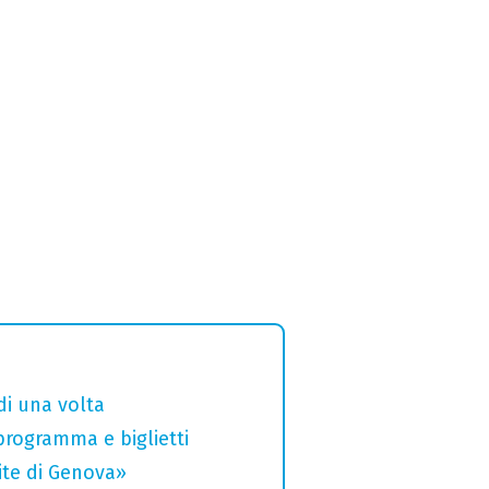
di una volta
 programma e biglietti
rite di Genova»