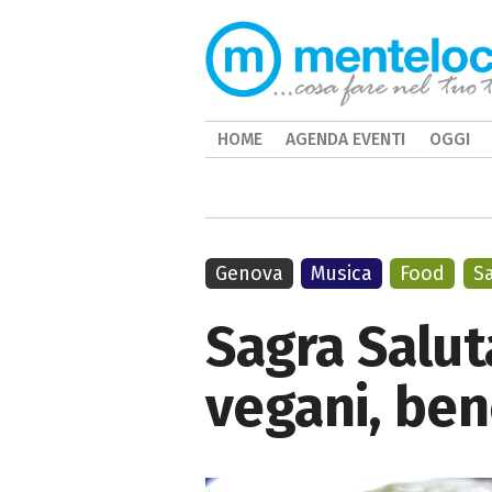
HOME
AGENDA EVENTI
OGGI
Genova
Musica
Food
S
Sagra Saluta
vegani, be