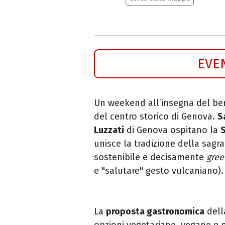
EVE
Un weekend all’insegna del ben
del centro storico di Genova.
S
Luzzati
di Genova ospitano la
S
unisce la tradizione della sagra
sostenibile e decisamente
gree
e "salutare" gesto vulcaniano).
La
proposta gastronomica
dell
opzioni vegetariane, vegane e pi