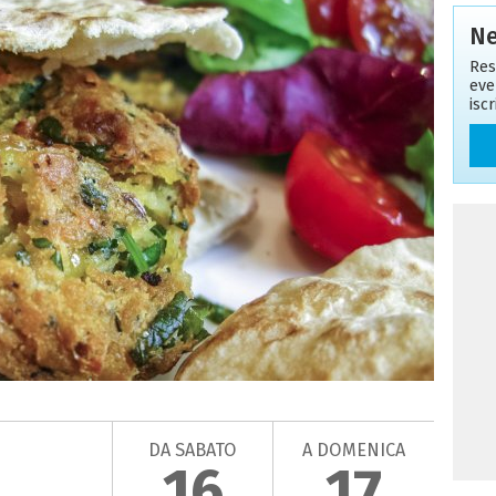
Ne
Res
eve
isc
DA SABATO
A DOMENICA
16
17