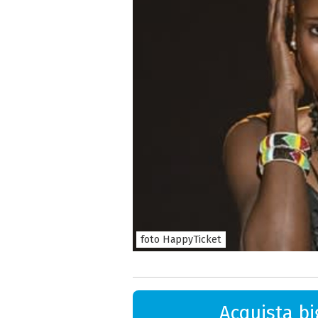
foto HappyTicket
Acquista big