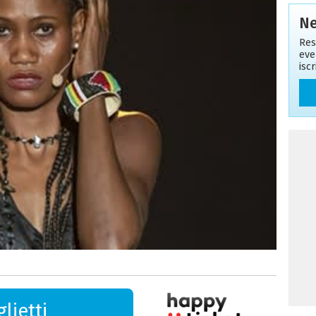
Ne
Res
eve
isc
lietti