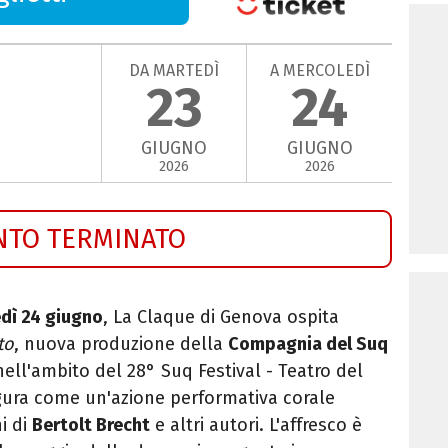
DA MARTEDÌ
A MERCOLEDÌ
23
24
GIUGNO
GIUGNO
2026
2026
NTO TERMINATO
dì 24 giugno
, La Claque di Genova ospita
to
, nuova produzione della
Compagnia del Suq
ell'ambito del 28° Suq Festival - Teatro del
igura come un'azione performativa corale
ni di
Bertolt Brecht
e altri autori. L'affresco è