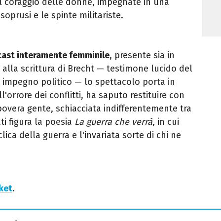
al coraggio delle donne, impegnate in una
 soprusi e le spinte militariste.
cast interamente femminile
, presente sia in
 alla scrittura di Brecht — testimone lucido del
 impegno politico — lo spettacolo porta in
ll'orrore dei conflitti, ha saputo restituire con
povera gente, schiacciata indifferentemente tra
cati figura la poesia
La guerra che verrà
, in cui
lica della guerra e l'invariata sorte di chi ne
cket
.