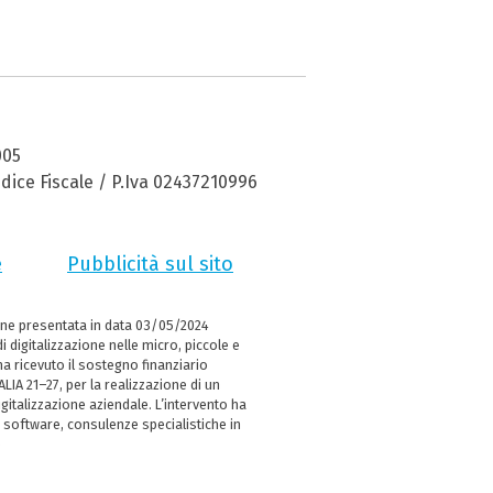
005
dice Fiscale / P.Iva 02437210996
e
Pubblicità sul sito
ne presentata in data 03/05/2024
i digitalizzazione nelle micro, piccole e
 ricevuto il sostegno finanziario
LIA 21–27, per la realizzazione di un
italizzazione aziendale. L’intervento ha
 software, consulenze specialistiche in
e