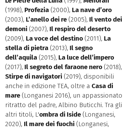
Le Pietre della Luna
(1997),
Menorah
(1998),
Profezia
(2000),
La nave d’oro
(2003),
L’anello dei re
(2005),
Il vento dei
demoni
(2007),
Il respiro del deserto
(2009),
La voce del destino
(2011),
La
stella di pietra
(2013),
Il segno
dell’aquila
(2015),
La luce dell’impero
(2017),
Il segreto del faraone nero
(2018),
Stirpe di navigatori
(2019), disponibili
anche in edizione TEA, oltre a
Casa di
mare
(Longanesi 2016), un appassionato
ritratto del padre, Albino Buticchi. Tra gli
altri titoli, L'
ombra di Iside
(Longanesi,
2020),
Il mare dei fuochi
(Longanesi,