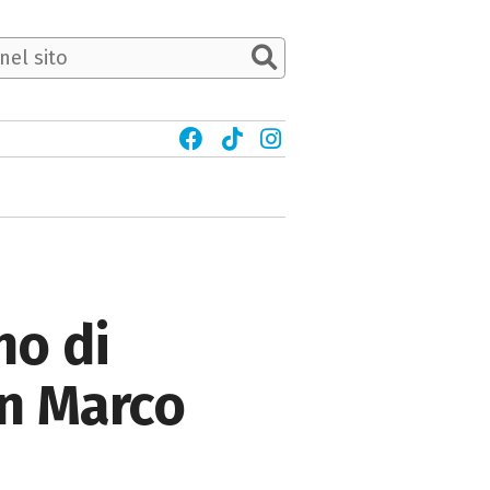
no di
on Marco