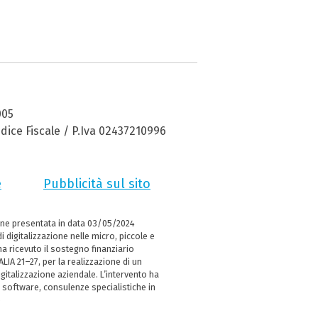
005
dice Fiscale / P.Iva 02437210996
e
Pubblicità sul sito
ne presentata in data 03/05/2024
i digitalizzazione nelle micro, piccole e
 ricevuto il sostegno finanziario
LIA 21–27, per la realizzazione di un
italizzazione aziendale. L’intervento ha
 software, consulenze specialistiche in
e