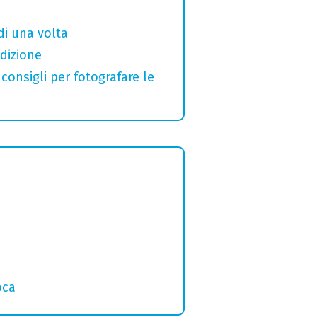
di una volta
adizione
 consigli per fotografare le
o
oca