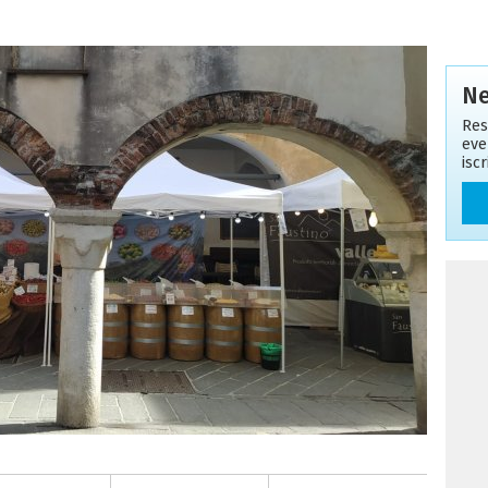
Ne
Res
eve
isc