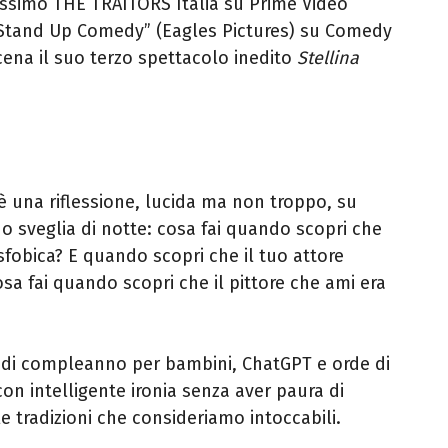
sissimo THE TRAITORS Italia su Prime Video
 “Stand Up Comedy” (Eagles Pictures) su Comedy
scena il suo terzo spettacolo inedito
Stellina
 una riflessione, lucida ma non troppo, su
sveglia di notte: cosa fai quando scopri che
ansfobica? E quando scopri che il tuo attore
osa fai quando scopri che il pittore che ami era
te di compleanno per bambini, ChatGPT e orde di
con intelligente ironia senza aver paura di
 tradizioni che consideriamo intoccabili.