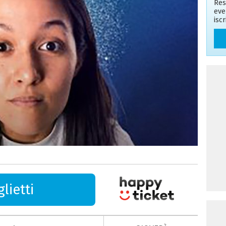
Res
eve
isc
lietti