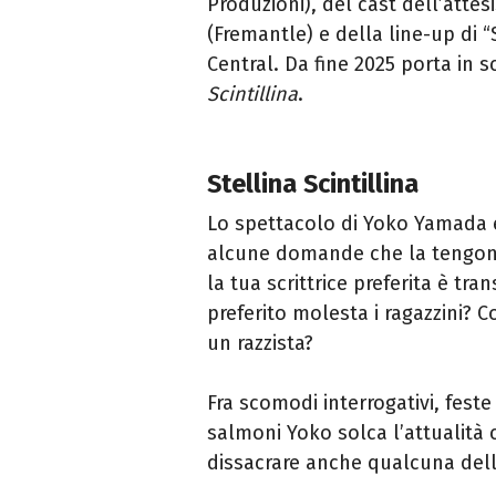
Produzioni), del cast dell’atte
(Fremantle) e della line-up di
Central. Da fine 2025 porta in 
Scintillina
.
Stellina Scintillina
Lo spettacolo di Yoko Yamada è
alcune domande che la tengono 
la tua scrittrice preferita è tr
preferito molesta i ragazzini? C
un razzista?
Fra scomodi interrogativi, fes
salmoni Yoko solca l’attualità 
dissacrare anche qualcuna delle