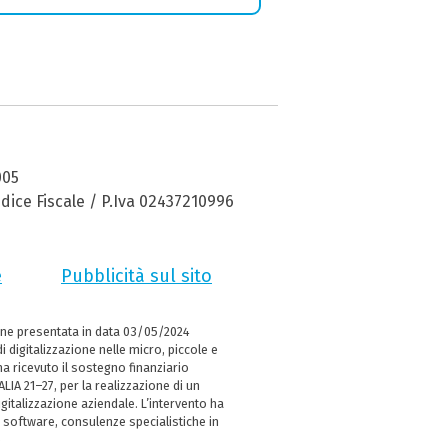
005
dice Fiscale / P.Iva 02437210996
e
Pubblicità sul sito
ne presentata in data 03/05/2024
i digitalizzazione nelle micro, piccole e
 ricevuto il sostegno finanziario
LIA 21–27, per la realizzazione di un
italizzazione aziendale. L’intervento ha
 software, consulenze specialistiche in
e