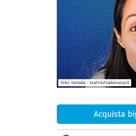
Yoko Yamada - teatrostradanuova.it
Acquista big