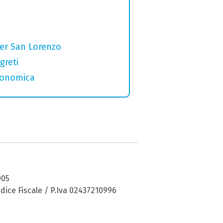
per San Lorenzo
greti
tronomica
005
dice Fiscale / P.Iva 02437210996