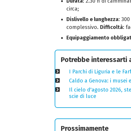
Durata
: 2.30 h di camminat
circa;
Dislivello e lunghezza
: 300
complessivo.
Difficoltà
: fa
Equipaggiamento obbligat
Potrebbe interessarti
I Parchi di Liguria e le F
Caldo a Genova: i musei e
Il cielo d'agosto 2026, ste
scie di luce
Prossimamente