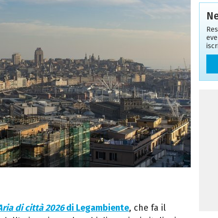
Ne
Res
eve
isc
Aria di città 2026
di Legambiente
, che fa il