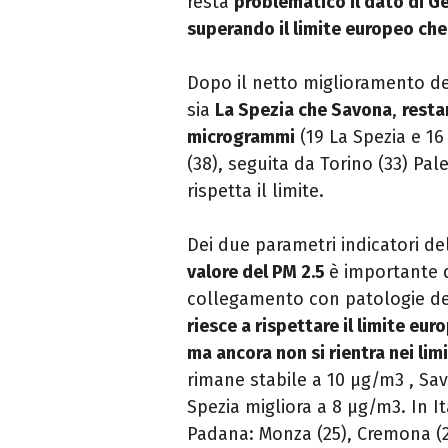
resta
problematico il dato di
G
superando il limite europeo ch
Dopo il netto miglioramento de
sia
La Spezia che Savona
,
resta
microgrammi
(19 La Spezia e 16 
(38), seguita da Torino (33) Pal
rispetta il limite.
Dei due parametri indicatori de
valore del PM 2.5
è importante d
collegamento con patologie del
riesce a rispettare il limite eu
ma ancora non si rientra nei limi
rimane stabile a 10 μg/m3 , Sa
Spezia migliora a 8 μg/m3. In Ita
Padana: Monza (25), Cremona (22