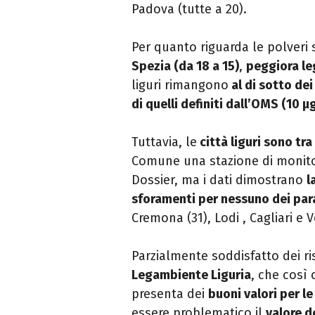
Padova (tutte a 20).
Per quanto riguarda le polveri s
Spezia (da 18 a 15)
,
peggiora le
liguri rimangono
al di sotto dei
di quelli definiti dall’OMS (10 
Tuttavia, le
città liguri sono tra 
Comune una stazione di monitor
Dossier, ma i dati dimostrano
l
sforamenti per nessuno dei par
Cremona (31), Lodi , Cagliari e 
Parzialmente soddisfatto dei ri
Legambiente Liguria
, che così 
presenta dei
buoni valori per le 
essere problematico il
valore d