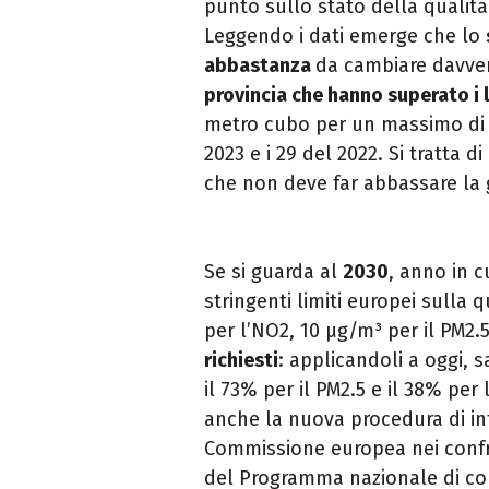
punto sullo stato della qualità 
Leggendo i dati emerge che lo
abbastanza
da cambiare davver
provincia che hanno superato i l
metro cubo per un massimo di 35
2023 e i 29 del 2022. Si tratta d
che non deve far abbassare la 
Se si guarda al
2030
, anno in c
stringenti limiti europei sulla 
per l’NO2, 10 µg/m³ per il PM2.
richiesti
: applicandoli a oggi, s
il 73% per il PM2.5 e il 38% per
anche la nuova procedura di in
Commissione europea nei confro
del Programma nazionale di co