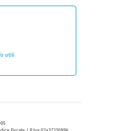
o utili
005
dice Fiscale / P.Iva 02437210996