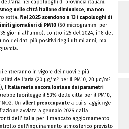
dell'aria nei capoluoghi di provincia italiani.
smog
nelle città italiane diminuisce
,
ma non
o rotta.
Nel 2025 scendono a 13 i capoluoghi di
imiti giornalieri di PM10
(50 microgrammi per
 giorni all'anno), contro i 25 del 2024, i 18 del
i uno dei dati più positivi degli ultimi anni, ma
guardia.
ui entreranno in vigore dei nuovi e più
qualità dell'aria (20 µg/m³ per il PM10, 20 µg/m³
5),
l'Italia resta ancora lontana dai parametri
arebbe fuorilegge il 53% delle città per il PM10,
 l'NO2. Un
allert preoccupante
a cui si aggiunge
frazione avviata a gennaio 2026 dalla
nti dell’Italia per il mancato aggiornamento
ntrollo dell'inquinamento atmosferico previsto