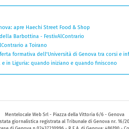
nova: apre Haechi Street Food & Shop
della Barbottina - FestivAlContrario
AlContrario a Toirano
ferta formativa dell'Università di Genova tra corsi e inf
a e in Liguria: quando iniziano e quando finiscono
Mentelocale Web Srl - Piazza della Vittoria 6/6 - Genova
stata giornalistica registrata al Tribunale di Genova nr. 16/2
prese di Genova n.02437210996 - R.E.A. di Genova: 486190 - Co