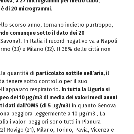
enova
,
a 27 microgrammi per metro cubo
,
e è di 20 microgrammi
.
llo scorso anno, tornano indietro purtroppo,
ndo comunque sotto il dato dei 20
Savona). In Italia il record negativo va a Napoli
ermo (33) e Milano (32). Il 38% delle città non
lla quantità di
particolato sottile nell’aria, il
a tenere sotto controllo per il suo
l’apparato respiratorio.
In tutta la Liguria si
ropeo dei 10 μg/m3 di media dei valori medi annui
ti dati dall'OMS (di 5
μ
g/m3
) in quanto
Genova
vona peggiora leggermente a 10 μg/m3 , La
lia i valori peggiori sono tutti in Pianura
) Rovigo (21), Milano, Torino, Pavia, Vicenza e