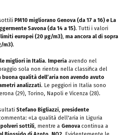
ottili
PM10 migliorano
Genova
(da 17 a 16) e La
ggermente Savona (da 14 a 15)
. Tutti i valori
 limiti europei (20 μg/m3)
,
ma ancora al di sopra
μg/m3)
.
le migliori in Italia
.
Imperia
avendo nel
aggio sola non rientra nella classifica del
a buona qualità dell’aria non avendo avuto
ametri analizzati
. Le peggiori in Italia sono
Verona (29), Torino, Napoli e Vicenza (28).
sultati
Stefano Bigliazzi
,
presidente
commenta: «La qualità dell'aria in Liguria
polveri sottili
, mentre a
Genova
continua a
el Biossido di Azoto
,
NO2
. Evidentemente le