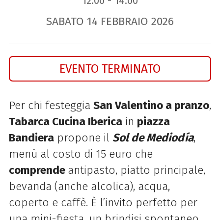
12.00 - 14.00
SABATO
14
FEBBRAIO
2026
EVENTO TERMINATO
Per chi festeggia
San Valentino a pranzo
,
Tabarca Cucina Iberica
in
piazza
Bandiera
propone il
Sol de Mediodía
,
menù al costo di 15 euro che
comprende
antipasto, piatto principale,
bevanda (anche alcolica), acqua,
coperto e caffè. È l’invito perfetto per
una mini-fiesta, un brindisi spontaneo