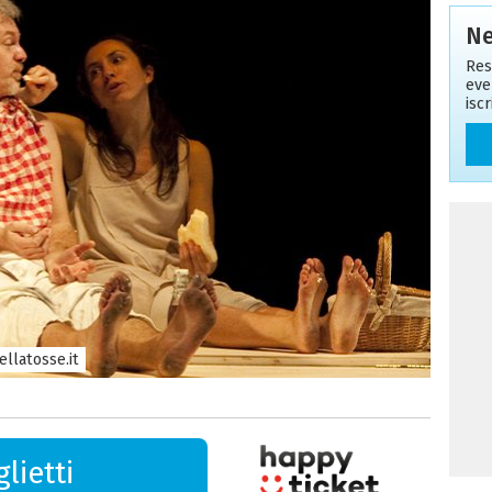
Ne
Res
eve
isc
llatosse.it
lietti