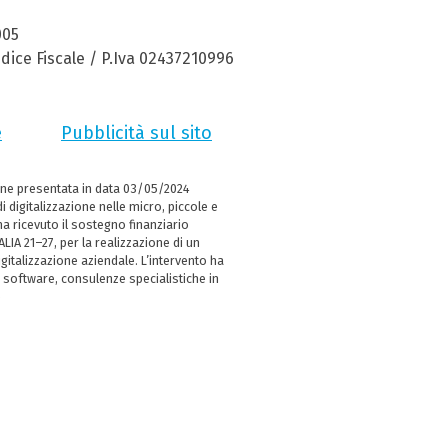
005
dice Fiscale / P.Iva 02437210996
e
Pubblicità sul sito
ne presentata in data 03/05/2024
i digitalizzazione nelle micro, piccole e
 ricevuto il sostegno finanziario
LIA 21–27, per la realizzazione di un
italizzazione aziendale. L’intervento ha
 software, consulenze specialistiche in
e