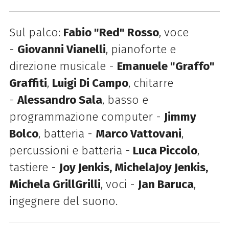
Sul palco:
Fabio "Red" Rosso
, voce
-
Giovanni Vianelli
, pianoforte e
direzione musicale -
Emanuele "Graffo"
Graffiti
,
Luigi Di Campo
, chitarre
-
Alessandro Sala
, basso e
programmazione computer -
Jimmy
Bolco
, batteria -
Marco Vattovani
,
percussioni e batteria -
Luca Piccolo
,
tastiere -
Joy Jenkis, Michela
Joy Jenkis,
Michela Grill
Grilli
, voci -
Jan Baruca
,
ingegnere del suono.