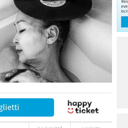
Res
eve
isc
lietti