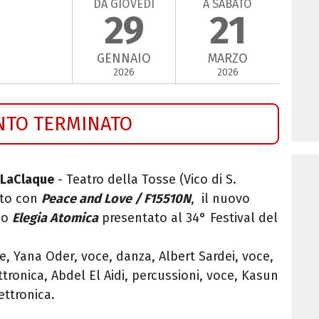
DA GIOVEDÌ
A SABATO
29
21
GENNAIO
MARZO
2026
2026
NTO TERMINATO
LaClaque
- Teatro della Tosse (Vico di S.
to con
Peace and Love / F15510N
, il nuovo
lo
Elegia Atomica
presentato al 34° Festival del
 Yana Oder, voce, danza, Albert Sardei, voce,
ettronica, Abdel El Aidi, percussioni, voce, Kasun
ettronica.