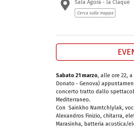
Sala Agorà - la Claque
Cerca sulla mappa
EVE
Sabato 21 marzo
, alle ore 22, a
Donato - Genova) appuntamen
concerto tratto dallo spettaco
Mediterraneo.
Con Sainkho Namtchlylak, voce,
Alexandros Finizio, chitarra, el
Marasinha, batteria acustica/el