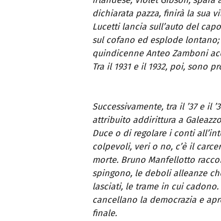
dichiarata pazza, finirà la sua 
Lucetti lancia sull’auto del c
sul cofano ed esplode lontano; il
quindicenne Anteo Zamboni accu
Tra il 1931 e il 1932, poi, sono p
Successivamente, tra il ’37 e il 
attribuito addirittura a Galeazz
Duce o di regolare i conti all’in
colpevoli, veri o no, c’è il carc
morte. Bruno Manfellotto raccont
spingono, le deboli alleanze che
lasciati, le trame in cui cadono.
cancellano la democrazia e apron
finale.