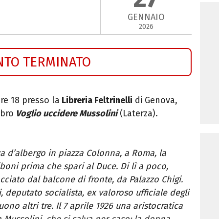
GENNAIO
2026
NTO TERMINATO
re 18 presso la
Libreria Feltrinelli
di Genova,
ibro
Voglio uccidere Mussolini
(Laterza).
za d’albergo in piazza Colonna, a Roma, la
iboni prima che spari al Duce. Di lì a poco,
acciato dal balcone di fronte, da Palazzo Chigi.
 deputato socialista, ex valoroso ufficiale degli
ono altri tre. Il 7 aprile 1926 una aristocratica
a Mussolini, che si salva per caso: la donna,