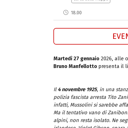
18.00
EVE
Martedì 27 gennaio
2026, alle o
Bruno Manfellotto
presenta il l
Il
4 novembre 1925
, in una stan
polizia fascista arresta Tito Zan
infatti, Mussolini si sarebbe aff
Ma il tentativo vano di Zaniboni,
alpini, non resta isolato. Ne segu
irlandese, Violet Gibson, spara 