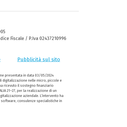
005
dice Fiscale / P.Iva 02437210996
e
Pubblicità sul sito
ne presentata in data 03/05/2024
i digitalizzazione nelle micro, piccole e
 ricevuto il sostegno finanziario
LIA 21–27, per la realizzazione di un
italizzazione aziendale. L’intervento ha
 software, consulenze specialistiche in
e