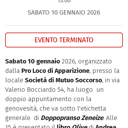
15.00
SABATO
10
GENNAIO
2026
EVENTO TERMINATO
Sabato 10 gennaio
2026, organizzato
dalla
Pro Loco di
Apparizione
, presso la
locale
Società di Mutuo Soccorso
, in via
Valerio Bocciardo 54, ha luogo un
doppio appuntamento con la
genovesità, che va sotto l'etichetta
generale di
Doppopranso Zeneize
. Alle
15 è presentato il
libro
Olive
di
Andrea