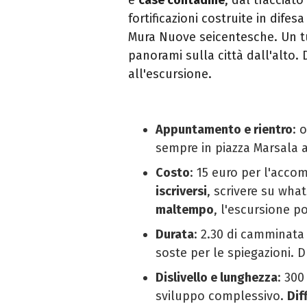
fortificazioni costruite in difes
Mura Nuove seicentesche. Un tu
panorami sulla città dall'alto. 
all'escursione.
Appuntamento e rientro
: 
sempre in piazza Marsala al
Costo
: 15 euro per l'acc
iscriversi
, scrivere su wha
maltempo
, l'escursione p
Durata
: 2.30 di camminata
soste per le spiegazioni. Du
Dislivello e lunghezza
: 300
sviluppo complessivo.
Dif