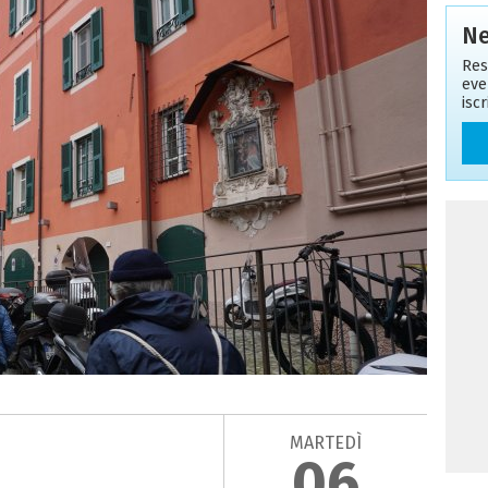
Ne
Res
eve
isc
MARTEDÌ
06