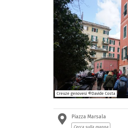
Creuze genovesi ©Davide Costa
Piazza Marsala
Cerca sulla mappa