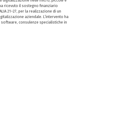
i digitalizzazione nelle micro, piccole e
 ricevuto il sostegno finanziario
LIA 21–27, per la realizzazione di un
italizzazione aziendale. L’intervento ha
 software, consulenze specialistiche in
e