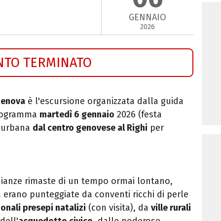
GENNAIO
2026
NTO TERMINATO
 Genova
è l'escursione organizzata dalla guida
programma
martedì 6 gennaio
2026 (festa
a urbana
dal centro genovese al Righi
per
onianze rimaste di un tempo ormai lontano,
à erano punteggiate da conventi ricchi di perle
ionali presepi natalizi
(con visita), da
ville rurali
dell'
acquedotto civico
, dalle poderose