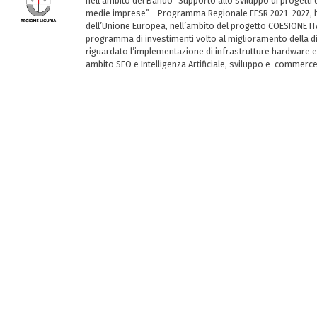
nell’ambito del Bando “Supporto allo sviluppo di progetti d
medie imprese” - Programma Regionale FESR 2021–2027, ha
dell’Unione Europea, nell’ambito del progetto COESIONE ITA
programma di investimenti volto al miglioramento della dig
riguardato l’implementazione di infrastrutture hardware e
ambito SEO e Intelligenza Artificiale, sviluppo e-commerc