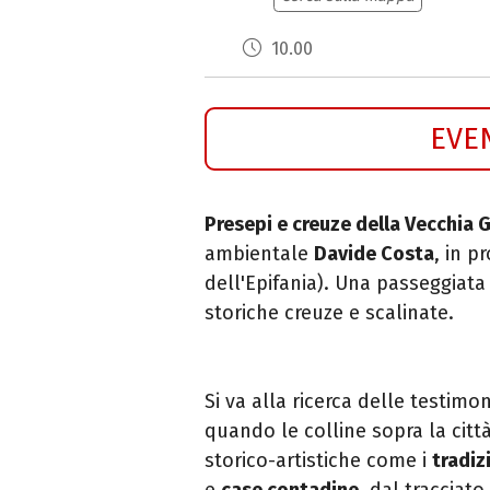
10.00
EVE
Presepi e creuze della Vecchia
ambientale
Davide Costa
, in 
dell'Epifania). Una passeggiat
storiche creuze e scalinate.
Si va alla ricerca delle testim
quando le colline sopra la citt
storico-artistiche come i
tradiz
e
case contadine
, dal tracciato 