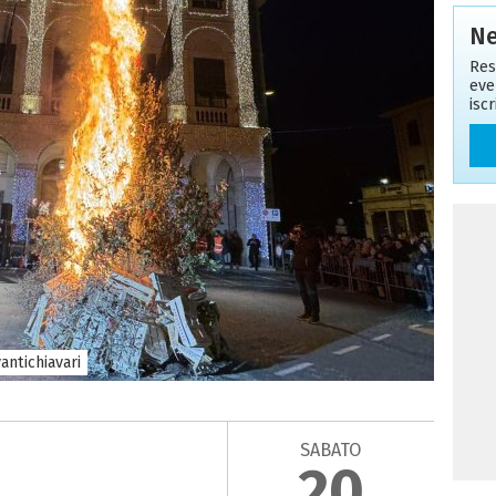
Ne
Res
eve
isc
ntichiavari
SABATO
20