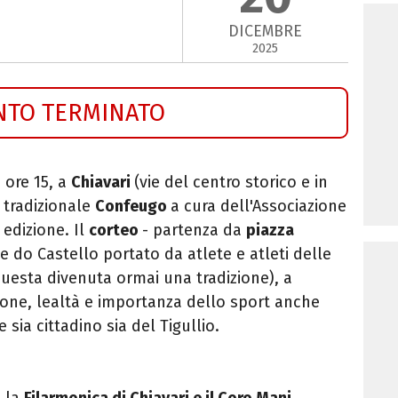
DICEMBRE
2025
NTO TERMINATO
 ore 15, a
Chiavari
(vie del centro storico e in
l tradizionale
Confeugo
a cura dell'Associazione
 edizione. Il
corteo
- partenza da
piazza
 do Castello portato da atlete e atleti delle
questa divenuta ormai una tradizione), a
isione, lealtà e importanza dello sport anche
 sia cittadino sia del Tigullio.
 la
Filarmonica di Chiavari e il Coro Mani