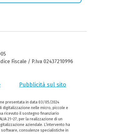
005
dice Fiscale / P.Iva 02437210996
e
Pubblicità sul sito
ne presentata in data 03/05/2024
i digitalizzazione nelle micro, piccole e
 ricevuto il sostegno finanziario
LIA 21–27, per la realizzazione di un
italizzazione aziendale. L’intervento ha
 software, consulenze specialistiche in
e