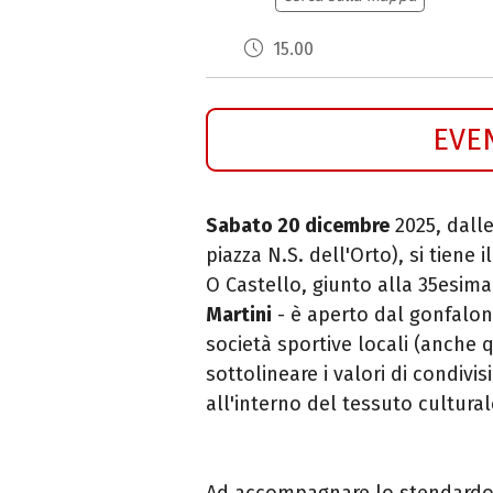
15.00
EVE
Sabato 20 dicembre
2025, dalle
piazza N.S. dell'Orto), si tiene i
O Castello, giunto alla 35esima
Martini
- è aperto dal gonfalone
società sportive locali (anche 
sottolineare i valori di condiv
all'interno del tessuto culturale
Ad accompagnare lo stendardo