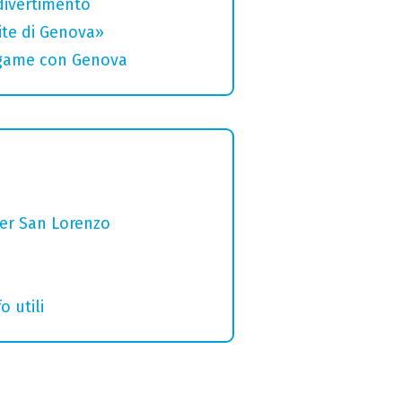
divertimento
rite di Genova»
legame con Genova
per San Lorenzo
o utili