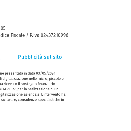
005
dice Fiscale / P.Iva 02437210996
e
Pubblicità sul sito
ne presentata in data 03/05/2024
i digitalizzazione nelle micro, piccole e
 ricevuto il sostegno finanziario
LIA 21–27, per la realizzazione di un
italizzazione aziendale. L’intervento ha
 software, consulenze specialistiche in
e