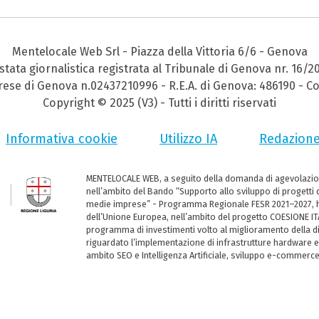
Mentelocale Web Srl - Piazza della Vittoria 6/6 - Genova
stata giornalistica registrata al Tribunale di Genova nr. 16/2
prese di Genova n.02437210996 - R.E.A. di Genova: 486190 - Co
Copyright © 2025 (V3) - Tutti i diritti riservati
Informativa cookie
Utilizzo IA
Redazion
MENTELOCALE WEB, a seguito della domanda di agevolazio
nell’ambito del Bando “Supporto allo sviluppo di progetti d
medie imprese” - Programma Regionale FESR 2021–2027, ha
dell’Unione Europea, nell’ambito del progetto COESIONE ITA
programma di investimenti volto al miglioramento della dig
riguardato l’implementazione di infrastrutture hardware e
ambito SEO e Intelligenza Artificiale, sviluppo e-commerc