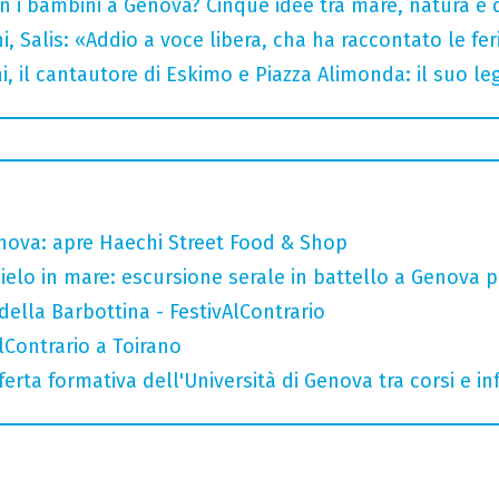
n i bambini a Genova? Cinque idee tra mare, natura e 
i, Salis: «Addio a voce libera, cha ha raccontato le fe
i, il cantautore di Eskimo e Piazza Alimonda: il suo 
nova: apre Haechi Street Food & Shop
 cielo in mare: escursione serale in battello a Genova 
della Barbottina - FestivAlContrario
AlContrario a Toirano
ferta formativa dell'Università di Genova tra corsi e inf