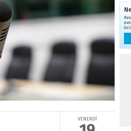
Ne
Res
eve
isc
VENERDÌ
19