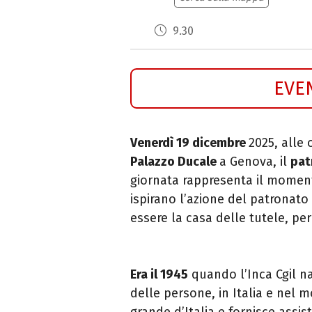
9.30
EVE
Venerdì 19 dicembre
2025, alle 
Palazzo Ducale
a Genova, il
pat
giornata rappresenta il momento
ispirano l’azione del patronato
essere la casa delle tutele, per 
Era il 1945
quando l’Inca Cgil nac
delle persone, in Italia e nel m
grande d’Italia e fornisce assis