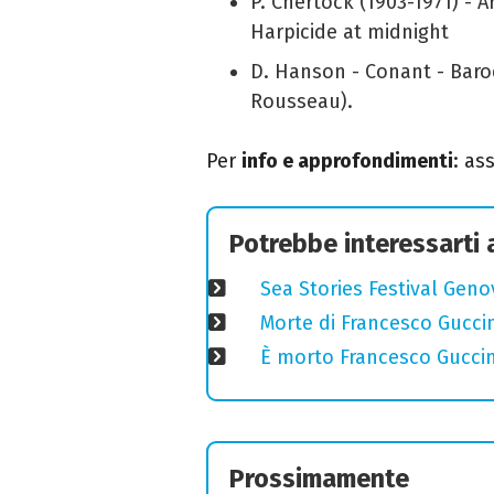
P. Chertock (1903-1971) - 
Harpicide at midnight
D. Hanson - Conant - Baro
Rousseau).
Per
info e approfondimenti
: as
Potrebbe interessarti
Sea Stories Festival Genov
Morte di Francesco Guccin
È morto Francesco Guccin
Prossimamente