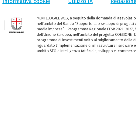
Informativa cookie
Utilizzo IA
Redazion
MENTELOCALE WEB, a seguito della domanda di agevolazio
nell’ambito del Bando “Supporto allo sviluppo di progetti d
medie imprese” - Programma Regionale FESR 2021–2027, ha
dell’Unione Europea, nell’ambito del progetto COESIONE ITA
programma di investimenti volto al miglioramento della dig
riguardato l’implementazione di infrastrutture hardware e
ambito SEO e Intelligenza Artificiale, sviluppo e-commerc