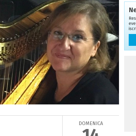
Ne
Res
eve
isc
DOMENICA
14