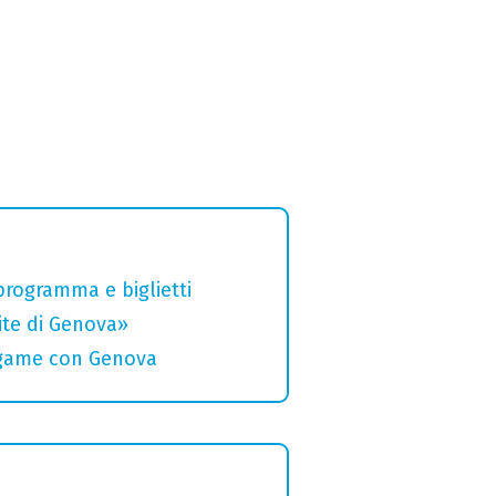
 programma e biglietti
rite di Genova»
legame con Genova