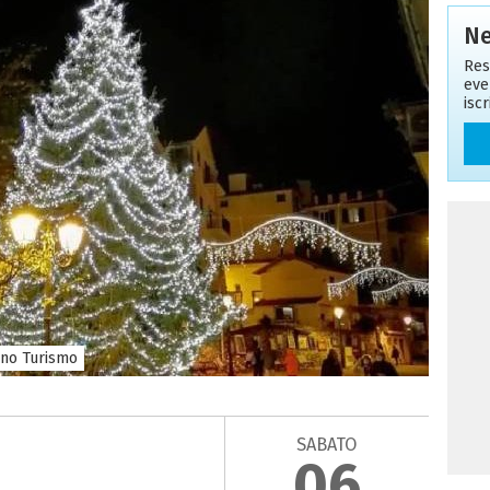
Ne
Res
eve
isc
ano Turismo
SABATO
06