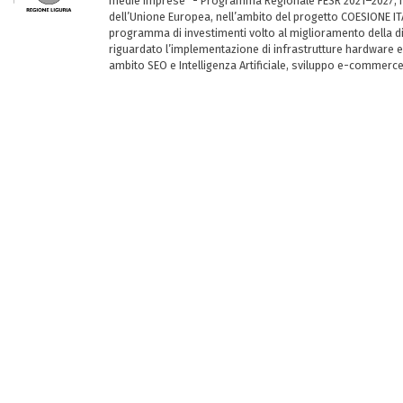
medie imprese” - Programma Regionale FESR 2021–2027, ha
dell’Unione Europea, nell’ambito del progetto COESIONE ITA
programma di investimenti volto al miglioramento della dig
riguardato l’implementazione di infrastrutture hardware e
ambito SEO e Intelligenza Artificiale, sviluppo e-commerc