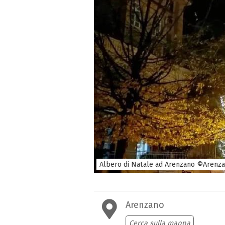
Albero di Natale ad Arenzano ©Arenz
Arenzano
Cerca sulla mappa