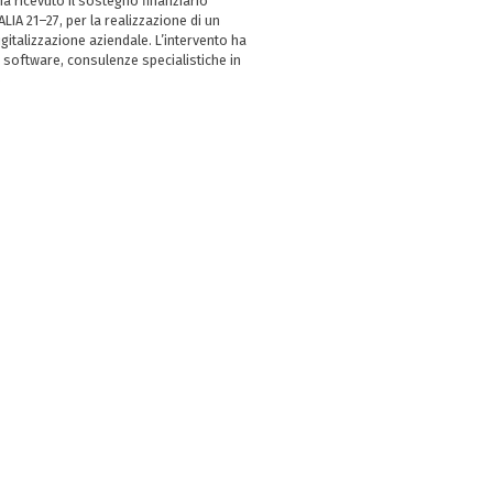
 ricevuto il sostegno finanziario
LIA 21–27, per la realizzazione di un
italizzazione aziendale. L’intervento ha
 software, consulenze specialistiche in
e