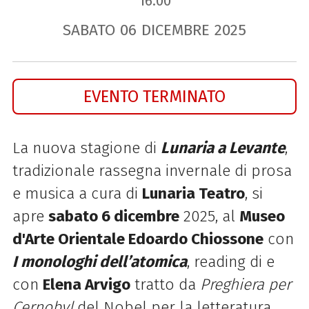
16.00
SABATO
06
DICEMBRE
2025
EVENTO TERMINATO
La nuova stagione di
Lunaria a Levante
,
tradizionale rassegna invernale di prosa
e musica a cura di
Lunaria Teatro
, si
apre
sabato 6 dicembre
2025, al
Museo
d'Arte Orientale Edoardo Chiossone
con
I monologhi dell’atomica
, reading di e
con
Elena Arvigo
tratto da
Preghiera per
Cernobyl
del Nobel per la letteratura