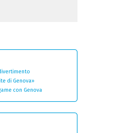
divertimento
rite di Genova»
legame con Genova