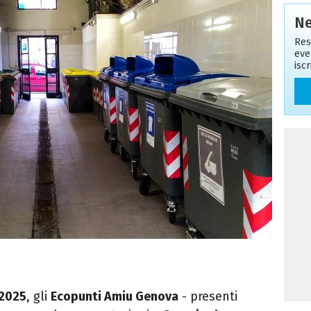
Ne
Res
eve
isc
 2025
, gli
Ecopunti Amiu Genova
- presenti