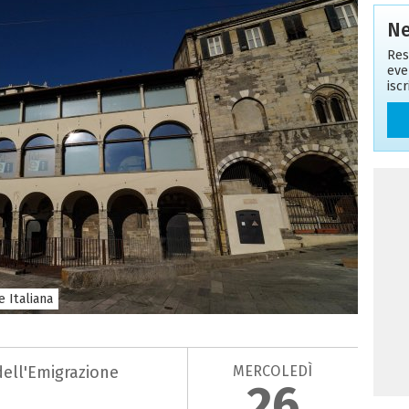
Ne
Res
eve
isc
 Italiana
MERCOLEDÌ
dell'Emigrazione
26