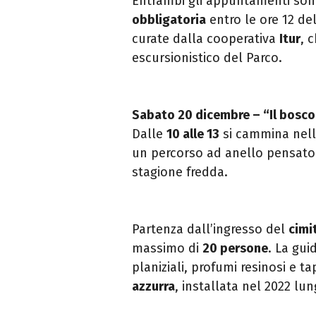
Entrambi gli appuntamenti so
obbligatoria
entro le ore 12 de
curate dalla cooperativa
Itur
, 
escursionistico del Parco.
Sabato 20 dicembre – “Il bosc
Dalle
10 alle 13
si cammina nel
un percorso ad anello pensato 
stagione fredda.
Partenza dall’ingresso del
cimi
massimo di
20 persone
. La gui
planiziali, profumi resinosi e 
azzurra
, installata nel 2022 lun