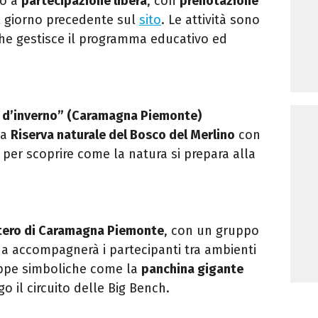
no a
partecipazione libera
, con
prenotazione
l giorno precedente sul
sito
. Le attività sono
che gestisce il programma educativo ed
o d’inverno” (Caramagna Piemonte)
la
Riserva naturale del Bosco del Merlino
con
per scoprire come la natura si prepara alla
tero di Caramagna Piemonte
, con un gruppo
da accompagnerà i partecipanti tra ambienti
tappe simboliche come la
panchina gigante
go il circuito delle Big Bench.