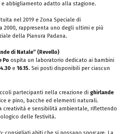
i e abbigliamento adatto alla stagione.
tituita nel 2019 e Zona Speciale di
a 2000, rappresenta uno degli ultimi e più
iziale della Pianura Padana.
nde di Natale” (Revello)
e Po
ospita un laboratorio dedicato ai bambini
14.30
e
16.15
. Sei posti disponibili per ciascun
coli partecipanti nella creazione di
ghirlande
ice e pino, bacche ed elementi naturali.
creatività e sensibilità ambientale, riflettendo
logico delle festività.
; consigliati abiti che si possano sporcare. La