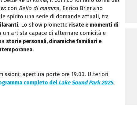
ow
: c
on
Bello di mamma
, Enrico Brignano
le spirito una serie di domande attuali, tra
ilaranti
. Lo show promette
risate e momenti di
 a un artista capace di alternare comicità e
ena
storie personali, dinamiche familiari e
contemporanea
.
missioni
; apertura porte ore 19.00. Ulteriori
ogramma completo del
Lake Sound Park 2025
.