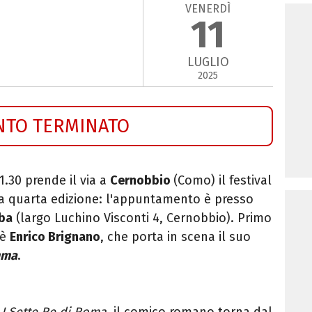
VENERDÌ
11
LUGLIO
2025
NTO TERMINATO
1.30 prende il via a
Cernobbio
(Como) il festival
ua quarta edizione: l'appuntamento è presso
rba
(l
argo Luchino Visconti 4, Cernobbio).
Primo
è
Enrico Brignano
, che porta in scena il suo
mma
.
n
I Sette Re di Roma
, il comico romano torna dal