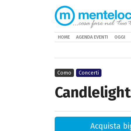
HOME
AGENDA EVENTI
OGGI
Como
Concerti
Candlelight
Acquista big