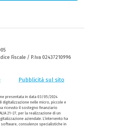
005
dice Fiscale / P.Iva 02437210996
e
Pubblicità sul sito
ne presentata in data 03/05/2024
i digitalizzazione nelle micro, piccole e
 ricevuto il sostegno finanziario
LIA 21–27, per la realizzazione di un
italizzazione aziendale. L’intervento ha
 software, consulenze specialistiche in
e