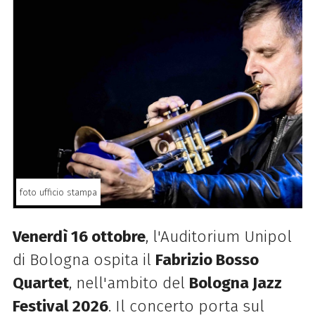
foto ufficio stampa
Venerdì 16 ottobre
, l'Auditorium Unipol
di Bologna ospita il
Fabrizio Bosso
Quartet
, nell'ambito del
Bologna Jazz
Festival 2026
. Il concerto porta sul