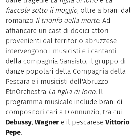
dalle tragedie
La figlia di Iorio
e
La
fiaccola sotto il moggio
, oltre a brani dal
romanzo
Il trionfo della morte
. Ad
affiancare un cast di dodici attori
provenienti dal territorio abruzzese
intervengono i musicisti e i cantanti
della compagnia Sansisto, il gruppo di
danze popolari della Compagnia della
Pescara e i musicisti dell'Abruzzo
EtnOrchestra
La figlia di Iorio
. Il
programma musicale include brani di
compositori cari a D'Annunzio, tra cui
Debussy
,
Wagner
e il pescarese
Vittorio
Pepe
.