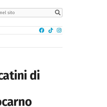
atini di
,
ocarno