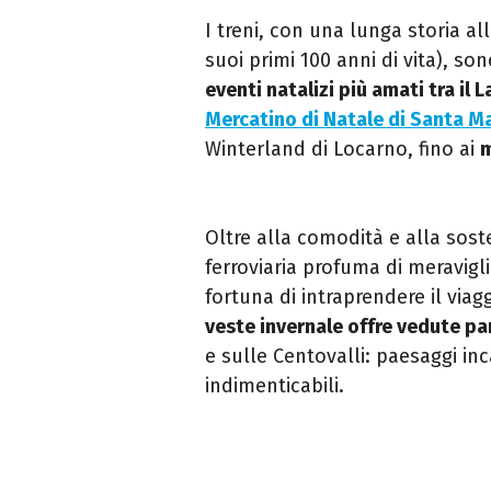
I treni, con una lunga storia all
suoi primi 100 anni di vita), s
eventi natalizi più amati tra il
Mercatino di Natale di Santa M
Winterland di Locarno, fino ai
m
Oltre alla comodità e alla soste
ferroviaria profuma di meravigl
fortuna di intraprendere il via
veste invernale offre vedute pan
e sulle Centovalli: paesaggi inc
indimenticabili.