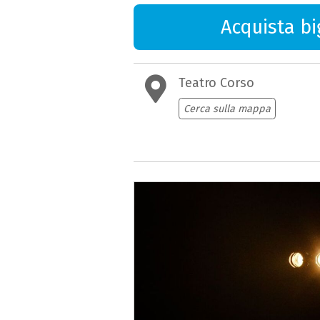
Acquista big
Teatro Corso
Cerca sulla mappa