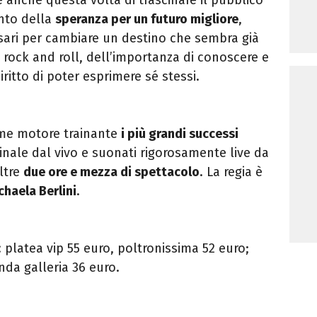
onto della
speranza per un futuro migliore
,
ssari per cambiare un destino che sembra già
l rock and roll, dell’importanza di conoscere e
iritto di poter esprimere sé stessi.
ome motore trainante
i più grandi successi
ginale dal vivo e suonati rigorosamente live da
oltre
due ore e mezza di spettacolo
. La regia è
chaela Berlini
.
platea vip 55 euro, poltronissima 52 euro;
nda galleria 36 euro.