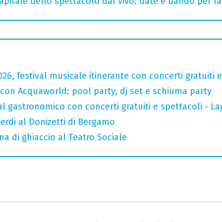
capitale dello spettacolo dal vivo: date e bando per l
026, festival musicale itinerante con concerti gratuit
 con Acquaworld: pool party, dj set e schiuma party
val gastronomico con concerti gratuiti e spettacoli -
erdi al Donizetti di Bergamo
a di ghiaccio al Teatro Sociale