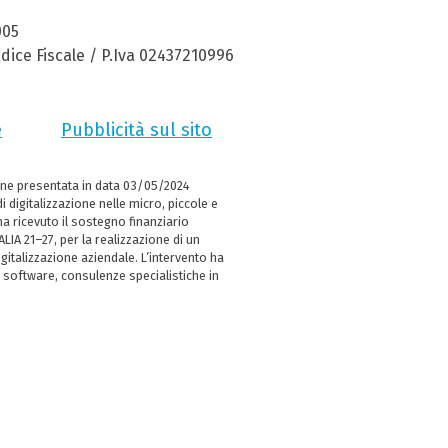
005
dice Fiscale / P.Iva 02437210996
e
Pubblicità sul sito
ne presentata in data 03/05/2024
i digitalizzazione nelle micro, piccole e
 ricevuto il sostegno finanziario
LIA 21–27, per la realizzazione di un
italizzazione aziendale. L’intervento ha
 software, consulenze specialistiche in
e