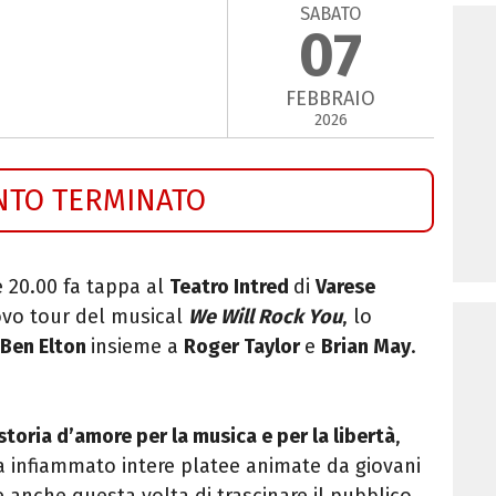
SABATO
07
FEBBRAIO
2026
NTO TERMINATO
e 20.00 fa tappa al
Teatro Intred
di
Varese
uovo tour del musical
We Will Rock You
, lo
Ben Elton
insieme a
Roger Taylor
e
Brian May
.
storia d’amore per la musica e per la libertà
,
ha infiammato intere platee animate da giovani
 anche questa volta di trascinare il pubblico