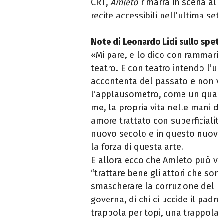
CRT,
Amleto
rimarrà in scena al
recite accessibili nell’ultima 
Note di Leonardo Lidi sullo spe
«Mi pare, e lo dico con rammaric
teatro. E con teatro intendo l’
accontenta del passato e non v
l’applausometro, come un qual
me, la propria vita nelle mani d
amore trattato con superficial
nuovo secolo e in questo nuovo 
la forza di questa arte.
E allora ecco che
Amleto
può ve
“trattare bene gli attori che s
smascherare la corruzione del r
governa, di chi ci uccide il pa
trappola per topi, una trappola