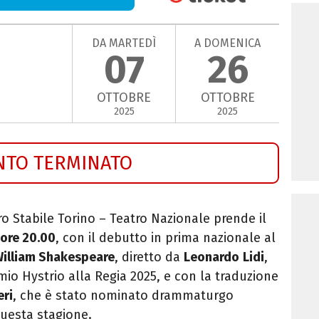
DA MARTEDÌ
A DOMENICA
07
26
OTTOBRE
OTTOBRE
2025
2025
NTO TERMINATO
ro Stabile Torino – Teatro Nazionale
prende il
 ore 20.00
, con il debutto in prima nazionale al
illiam Shakespeare
, diretto da
Leonardo
Lidi
,
mio Hystrio alla Regia 2025, e con la traduzione
eri
, che è stato nominato drammaturgo
questa stagione.