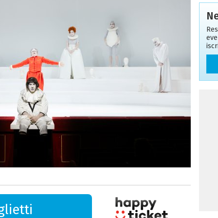
Ne
Res
eve
isc
lietti