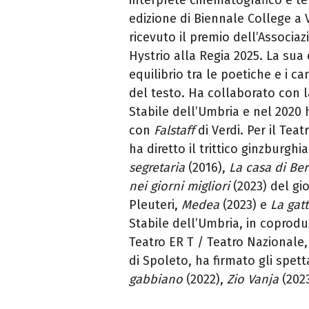
edizione di Biennale College a 
ricevuto il premio dell’Associaz
Hystrio alla Regia 2025. La sua c
equilibrio tra le poetiche e i ca
del testo. Ha collaborato con la
Stabile dell’Umbria e nel 2020 
con
Falstaff
di Verdi. Per il Teat
ha diretto il trittico ginzburgh
segretaria
(2016),
La casa di Be
nei giorni migliori
(2023) del g
Pleuteri,
Medea
(2023) e
La gatt
Stabile dell’Umbria, in coprodu
Teatro ER T / Teatro Nazionale,
di Spoleto, ha firmato gli spett
gabbiano
(2022),
Zio Vanja
(202