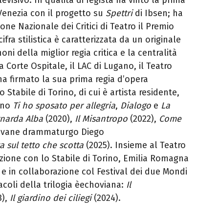
Venezia con il progetto su
Spettri
di Ibsen; ha
ione Nazionale dei Critici di Teatro il Premio
ifra stilistica è caratterizzata da un originale
noni della miglior regia critica e la centralità
 Corte Ospitale, il LAC di Lugano, il Teatro
ha firmato la sua prima regia d’opera
ro Stabile di Torino, di cui è artista residente,
iano
Ti ho sposato per allegria
,
Dialogo
e
La
rnarda Alba
(2020),
Il Misantropo
(2022),
Come
iovane drammaturgo Diego
a sul tetto che scotta
(2025). Insieme al Teatro
zione con lo Stabile di Torino, Emilia Romagna
 e in collaborazione col Festival dei due Mondi
acoli della trilogia èechoviana:
Il
3),
Il giardino dei ciliegi
(2024).