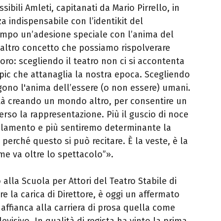
ssibili Amleti, capitanati da Mario Pirrello, in
a indispensabile con l’identikit del
empo un’adesione speciale con l’anima del
 altro concetto che possiamo rispolverare
oro: scegliendo il teatro non ci si accontenta
pic che attanaglia la nostra epoca. Scegliendo
elgono l'anima dell’essere (o non essere) umani.
ità creando un mondo altro, per consentire un
rso la rappresentazione. Più il guscio di noce
svelamento e più sentiremo determinante la
perché questo si può recitare. È la veste, è la
 me va oltre lo spettacolo”».
 alla Scuola per Attori del Teatro Stabile di
e la carica di Direttore, è oggi un affermato
 affianca alla carriera di prosa quella come
evisivo. In qualità di regista ha vinto la prima