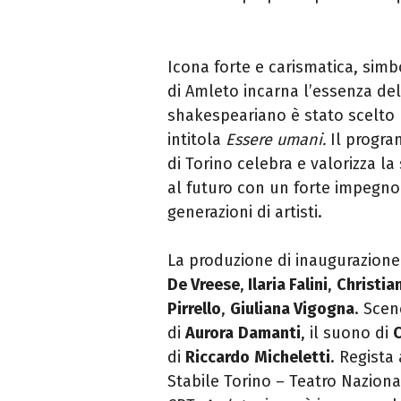
Icona forte e carismatica, simb
di
Amleto
incarna l’essenza del
shakespeariano è stato scelto p
intitola
Essere umani.
Il progra
di Torino celebra e valorizza l
al futuro con un forte impegno
generazioni di artisti.
La produzione di inaugurazione 
De Vreese
,
Ilaria Falini
,
Christia
Pirrello
,
Giuliana Vigogna
. Scen
di
Aurora
Damanti
, il suono di
C
di
Riccardo
Micheletti
. Regista
Stabile Torino – Teatro Naziona