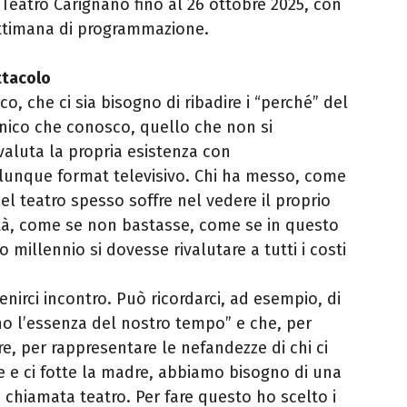
 Teatro Carignano fino al 26 ottobre 2025, con
settimana di programmazione.
ttacolo
o, che ci sia bisogno di ribadire i “perché” del
unico che conosco, quello che non si
aluta la propria esistenza con
unque format televisivo. Chi ha messo, come
el teatro spesso soffre nel vedere il proprio
ità, come se non bastasse, come se in questo
millennio si dovesse rivalutare a tutti i costi
nirci incontro. Può ricordarci, ad esempio, di
ono l’essenza del nostro tempo” e che, per
e, per rappresentare le nefandezze di chi ci
dre e ci fotte la madre, abbiamo bisogno di una
 chiamata teatro. Per fare questo ho scelto i