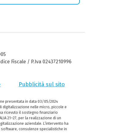
005
dice Fiscale / P.Iva 02437210996
e
Pubblicità sul sito
ne presentata in data 03/05/2024
i digitalizzazione nelle micro, piccole e
 ricevuto il sostegno finanziario
LIA 21–27, per la realizzazione di un
italizzazione aziendale. L’intervento ha
 software, consulenze specialistiche in
e