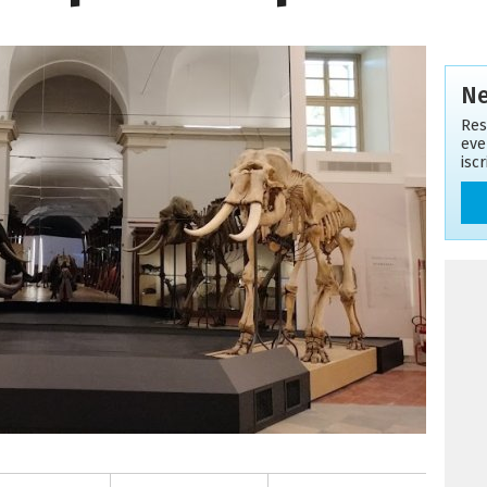
Ne
Res
eve
isc