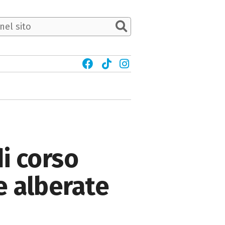
di corso
le alberate