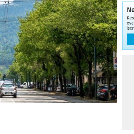
Ne
Res
eve
isc