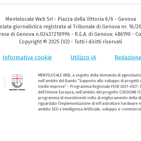
Mentelocale Web Srl - Piazza della Vittoria 6/6 - Genova
stata giornalistica registrata al Tribunale di Genova nr. 16/2
prese di Genova n.02437210996 - R.E.A. di Genova: 486190 - Co
Copyright © 2025 (V3) - Tutti i diritti riservati
Informativa cookie
Utilizzo IA
Redazion
MENTELOCALE WEB, a seguito della domanda di agevolazio
nell’ambito del Bando “Supporto allo sviluppo di progetti d
medie imprese” - Programma Regionale FESR 2021–2027, ha
dell’Unione Europea, nell’ambito del progetto COESIONE ITA
programma di investimenti volto al miglioramento della dig
riguardato l’implementazione di infrastrutture hardware e
ambito SEO e Intelligenza Artificiale, sviluppo e-commerc