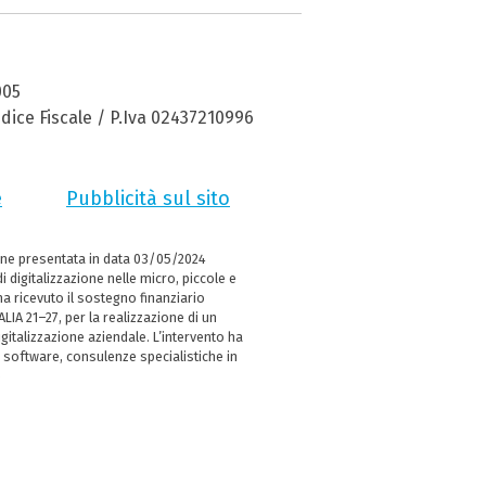
005
dice Fiscale / P.Iva 02437210996
e
Pubblicità sul sito
ne presentata in data 03/05/2024
i digitalizzazione nelle micro, piccole e
 ricevuto il sostegno finanziario
LIA 21–27, per la realizzazione di un
italizzazione aziendale. L’intervento ha
 software, consulenze specialistiche in
e