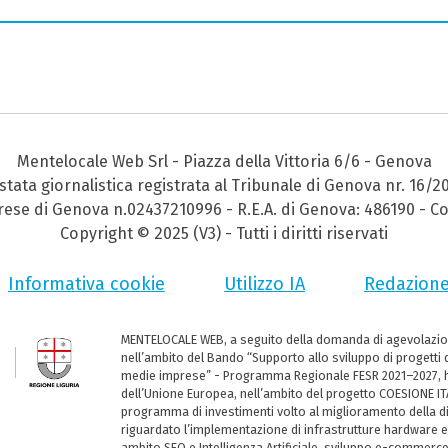
Mentelocale Web Srl - Piazza della Vittoria 6/6 - Genova
stata giornalistica registrata al Tribunale di Genova nr. 16/2
prese di Genova n.02437210996 - R.E.A. di Genova: 486190 - Co
Copyright © 2025 (V3) - Tutti i diritti riservati
Informativa cookie
Utilizzo IA
Redazion
MENTELOCALE WEB, a seguito della domanda di agevolazio
nell’ambito del Bando “Supporto allo sviluppo di progetti d
medie imprese” - Programma Regionale FESR 2021–2027, ha
dell’Unione Europea, nell’ambito del progetto COESIONE ITA
programma di investimenti volto al miglioramento della dig
riguardato l’implementazione di infrastrutture hardware e
ambito SEO e Intelligenza Artificiale, sviluppo e-commerc