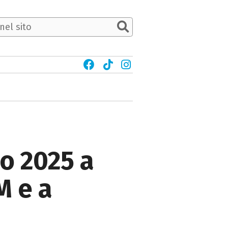
o 2025 a
M e a