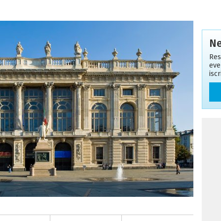
Ne
Res
eve
isc