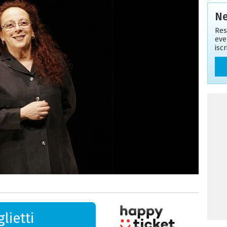
Ne
Res
eve
isc
lietti