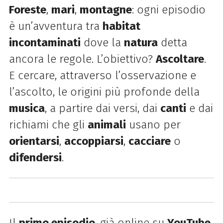
Foreste
,
mari
,
montagne
: ogni episodio
è un’avventura tra
habitat
incontaminati
dove la
natura
detta
ancora le regole. L’obiettivo?
Ascoltare
.
E cercare, attraverso l’osservazione e
l’ascolto, le origini più profonde della
musica
, a partire dai versi, dai
canti
e dai
richiami che gli
animali
usano per
orientarsi
,
accoppiarsi
,
cacciare
o
difendersi
.
Il
primo episodio
, già online su
YouTube
,