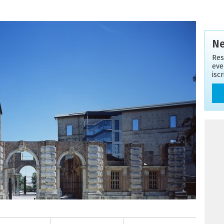
Ne
Res
eve
isc