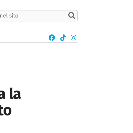
a la
to