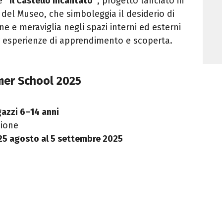
de
“Il Castello Incantato”
, progetto lanciato in
del Museo, che simboleggia il desiderio di
e e meraviglia negli spazi interni ed esterni
er esperienze di apprendimento e scoperta.
mmer School 2025
gazzi 6–14 anni
zione
 25 agosto al 5 settembre 2025