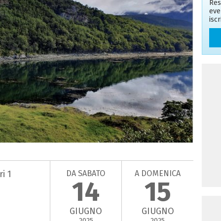
Res
eve
isc
DA SABATO
A DOMENICA
i 1
14
15
GIUGNO
GIUGNO
2025
2025