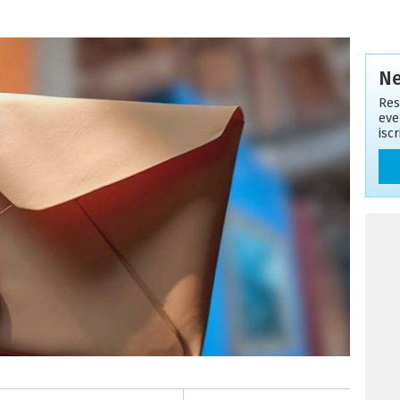
Ne
Res
eve
isc