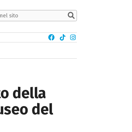
to della
Museo del