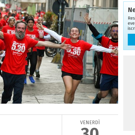
Ne
Res
eve
isc
VENERDÌ
30