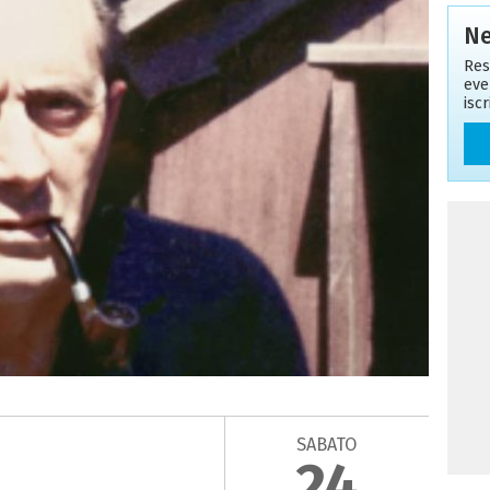
Ne
Res
eve
isc
SABATO
24