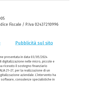
005
dice Fiscale / P.Iva 02437210996
e
Pubblicità sul sito
ne presentata in data 03/05/2024
i digitalizzazione nelle micro, piccole e
 ricevuto il sostegno finanziario
LIA 21–27, per la realizzazione di un
italizzazione aziendale. L’intervento ha
 software, consulenze specialistiche in
e