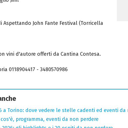
di Aspettando John Fante Festival (Torricella
on vini d'autore offerti da Cantina Contesa.
oria 0118904417 - 3480570986
 anche
 a Torino: dove vedere le stelle cadenti ed eventi da
 cos'è, programma, eventi da non perdere
 2026: gli highlights e i 20 ospiti da non perdere