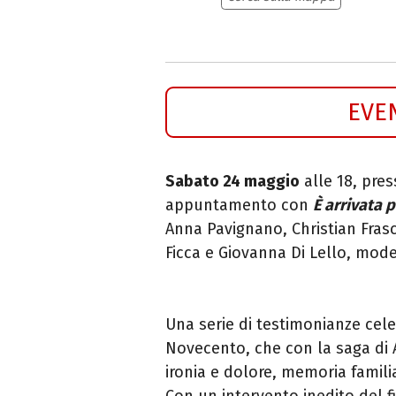
EVE
Sabato 24 maggio
alle 18, pres
appuntamento con
È arrivata 
Anna Pavignano
,
Christian Fras
Ficca
e
Giovanna Di Lello
, mod
Una serie di testimonianze cele
Novecento, che con la saga di A
ironia e dolore, memoria famili
Con un intervento inedito del fi