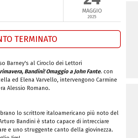
MAGGIO
2025
NTO TERMINATO
so Barney's al Ciroclo dei Lettori
primavera, Bandini!
Omaggio a John Fante
.
con
cella
ed
Elena Varvello
, intervengono
Carmine
era
Alessio Romano.
brano lo scrittore italoamericano più noto del
rturo Bandini è stato capace di intrecciare
are e uno struggente canto della giovinezza.
glio Jim!